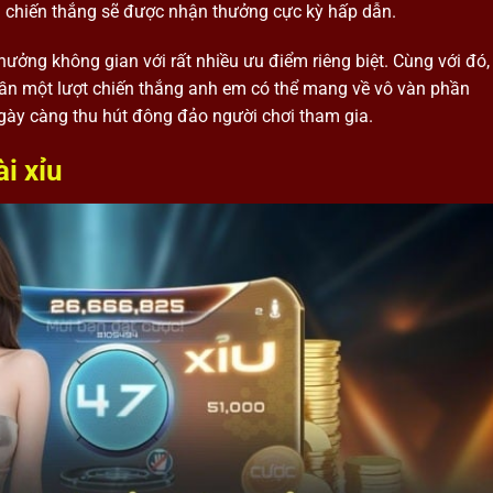
 chiến thắng sẽ được nhận thưởng cực kỳ hấp dẫn.
hưởng không gian với rất nhiều ưu điểm riêng biệt. Cùng với đó, 
ỉ cần một lượt chiến thắng anh em có thể mang về vô vàn phần
 ngày càng thu hút đông đảo người chơi tham gia.
i xỉu