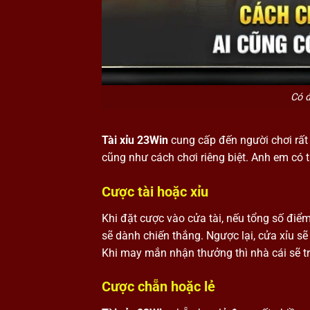
Có đ
Tài xỉu 23Win
cung cấp đến người chơi rấ
cũng như cách chơi riêng biệt. Anh em có t
Cược tài hoặc xỉu
Khi đặt cược vào cửa tài, nếu tổng số điểm
sẽ dành chiến thắng. Ngược lại, cửa xỉu sẽ
Khi may mắn nhận thưởng thì nhà cái sẽ trả
Cược chẵn hoặc lẻ