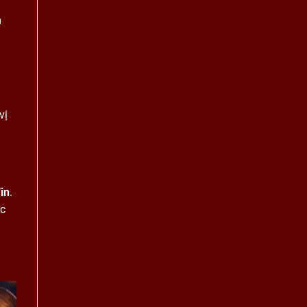
Hội
m
Thắng
vị
in
.
ực