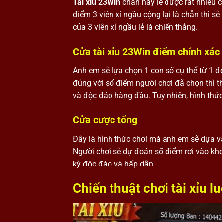
Tài xỉu 23Win
chẵn hay lẻ được rất nhiều 
điểm 3 viên xí ngầu cộng lại là chẵn thì s
của 3 viên xí ngầu lẻ là chiến thắng.
Cửa tài xỉu 23Win điểm chính xác
Anh em sẽ lựa chọn 1 con số cụ thể từ 1 đế
đúng với số điểm người chơi đã chọn thì t
và độc đáo hàng đầu. Tuy nhiên, hình thức
Cửa cược tổng
Đây là hình thức chơi mà anh em sẽ dựa và
Người chơi sẽ dự đoán số điểm rơi vào kh
kỳ độc đáo và hấp dẫn.
Chiến thuật chơi tài xỉu l