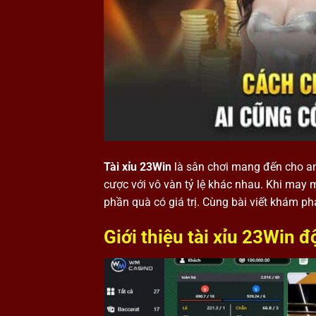
Tài x
ỉ
u 23Win
là sân chơi mang đến cho anh
cược với vô vàn tỷ lệ khác nhau. Khi may 
phần quà có giá trị. Cùng bài viết khám 
Giới thiệu tài xỉu 23Win 