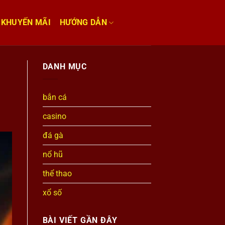
KHUYẾN MÃI
HƯỚNG DẪN
DANH MỤC
bắn cá
casino
đá gà
nổ hũ
thể thao
xổ số
BÀI VIẾT GẦN ĐÂY