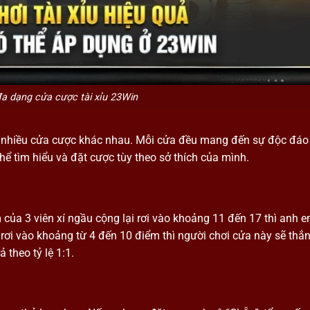
a dạng cửa cược tài xỉu 23Win
t nhiều cửa cược khác nhau. Mỗi cửa đều mang đến sự độc đáo
hể tìm hiểu và đặt cược tùy theo sở thích của mình.
 của 3 viên xí ngầu cộng lại rơi vào khoảng 11 đến 17 thì anh 
 rơi vào khoảng từ 4 đến 10 điểm thì người chơi cửa này sẽ thắn
 theo tỷ lệ 1:1.