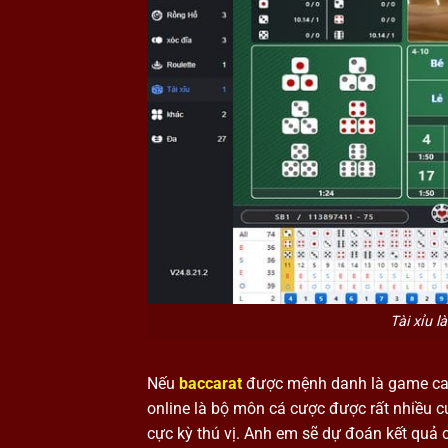
Tài xỉu 
Nếu
baccarat
được mệnh danh là game casin
online là bộ môn cá cược được rất nhiều c
cực kỳ thú vị. Anh em sẽ dự đoán kết quả 