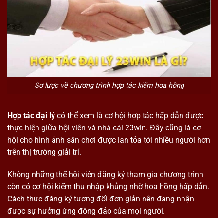
Sơ lược về chương trình hợp tác kiếm hoa hồng
Hợp tác đại lý
có thể xem là cơ hội hợp tác hấp dẫn được
thực hiện giữa hội viên và nhà cái 23win. Đây cũng là cơ
hội cho hình ảnh sân chơi được lan tỏa tới nhiều người hơn
trên thị trường giải trí.
Không những thế hội viên đăng ký tham gia chương trình
còn có cơ hội kiếm thu nhập khủng nhờ hoa hồng hấp dẫn.
Cách thức đăng ký tương đối đơn giản nên đang nhận
được sự hưởng ứng đông đảo của mọi người.