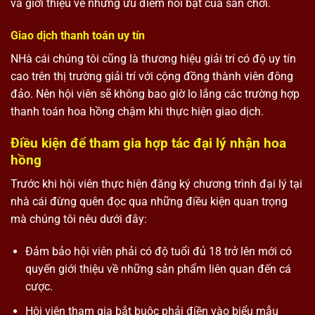
và giới thiệu về những ưu điểm nổi bật của sân chơi.
Giao dịch thanh toán uy tín
NHà cái chúng tôi cũng là thương hiệu giải trí có độ uy tín
cao trên thị trường giải trí với cộng đồng thành viên đông
đảo. Nên hội viên sẽ không bao giờ lo lắng các trường hợp
thanh toán hoa hồng chậm khi thực hiện giao dịch.
Điều kiện để tham gia hợp tác đại lý nhận hoa
hồng
Trước khi hội viên thực hiện đăng ký chương trình đại lý tại
nhà cái đừng quên đọc qua những điều kiện quan trọng
mà chúng tôi nêu dưới đây:
Đảm bảo hội viên phải có độ tuổi đủ 18 trở lên mới có
quyến giới thiệu về những sản phẩm liên quan đến cá
cược.
Hội viên tham gia bắt buộc phải điền vào biểu mẫu