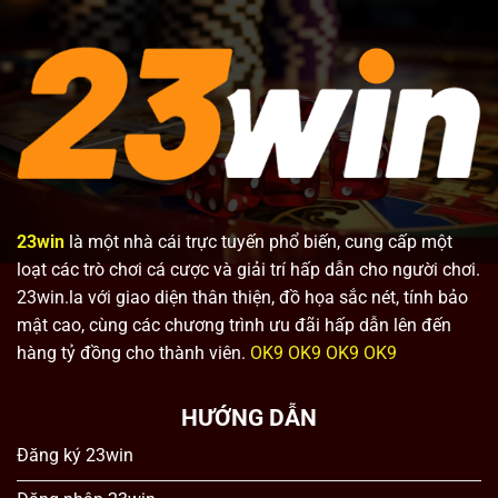
23win
là một nhà cái trực tuyến phổ biến, cung cấp một
loạt các trò chơi cá cược và giải trí hấp dẫn cho người chơi.
23win.la với giao diện thân thiện, đồ họa sắc nét, tính bảo
mật cao, cùng các chương trình ưu đãi hấp dẫn lên đến
hàng tỷ đồng cho thành viên.
OK9
OK9
OK9
OK9
HƯỚNG DẪN
Đăng ký 23win