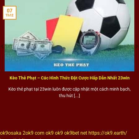
07
Th12
Kèo Thẻ Phạt – Các Hình Thức Đặt Cược Hấp Dẫn Nhất 23win
Kèo thẻ phạt tại 23win luôn được cập nhật một cách minh bạch,
thu hút [...]
ok9osaka
2ok9 com
ok9
ok9
ok9bet net
https://ok9.earth/