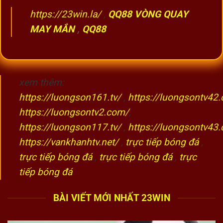
https://23win.la/
,
QQ88 VÒNG QUAY
MAY MẮN
,
QQ88
xem thêm:
https://luongson161.tv/
,
https://luongsontv42
https://luongsontv2.com/
,
https://luongson117.tv/
,
https://luongsontv43
https://vankhanhtv.net/
,
trực tiếp bóng đá
,
trực tiếp bóng đá
,
trực tiếp bóng đá
,
trực
tiếp bóng đá
BÀI VIẾT MỚI NHẤT 23WIN