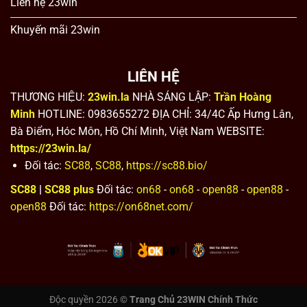
Liên hệ 23win
Khuyến mãi 23win
LIÊN HỆ
THƯƠNG HIỆU:
23win.la
NHÀ SÁNG LẬP:
Trần Hoàng
Minh
HOTLINE: 0983655272 ĐỊA CHỈ: 34/4C Ấp Hưng Lân,
Bà Điểm, Hóc Môn, Hồ Chí Minh, Việt Nam WEBSITE:
https://23win.la/
Đối tác:
SC88
,
SC88
,
https://sc88.bio/
SC88
|
SC88
plus
Đối tác:
on68
-
on68
-
open88
-
open88
-
open88
Đối tác:
https://on68net.com/
Độc quyền 2026 ©
Trang Chủ 23WIN Chính Thức