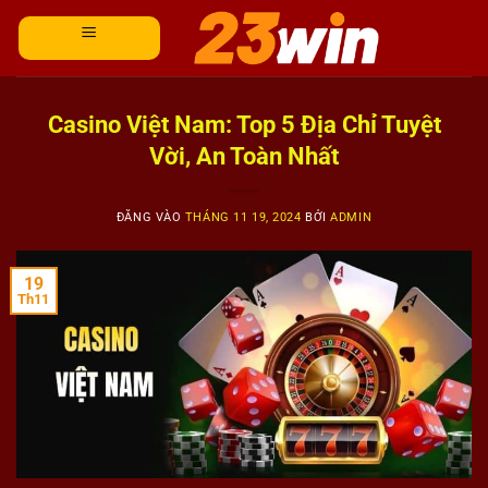
Bỏ
qua
nội
dung
Casino Việt Nam: Top 5 Địa Chỉ Tuyệt
Vời, An Toàn Nhất
ĐĂNG VÀO
THÁNG 11 19, 2024
BỞI
ADMIN
19
Th11