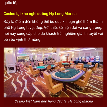
quốc tế,…
Casino tại khu nghỉ dưỡng Hạ Long Marina
Đây là điểm đến không thể bỏ qua khi bạn ghé thăm thành
phố Hạ Long tuyệt đẹp. Với thiết kế hiện đại và sang trọng,
nơi này cung cấp cho du khách trải nghiệm giải trí tuyệt vời
bên bờ vịnh thơ mộng.
Casino Việt Nam đẹp hàng đầu tại Hạ Long Marina