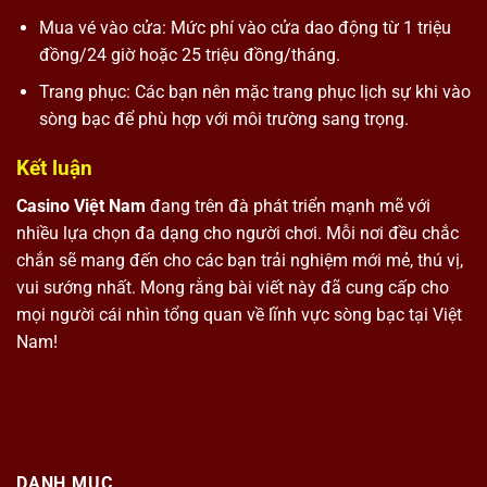
Mua vé vào cửa: Mức phí vào cửa dao động từ 1 triệu
đồng/24 giờ hoặc 25 triệu đồng/tháng.
Trang phục: Các bạn nên mặc trang phục lịch sự khi vào
sòng bạc để phù hợp với môi trường sang trọng.
Kết luận
Casino Việt Nam
đang trên đà phát triển mạnh mẽ với
nhiều lựa chọn đa dạng cho người chơi. Mỗi nơi đều chắc
chắn sẽ mang đến cho các bạn trải nghiệm mới mẻ, thú vị,
vui sướng nhất. Mong rằng bài viết này đã cung cấp cho
mọi người cái nhìn tổng quan về lĩnh vực sòng bạc tại Việt
Nam!
DANH MỤC