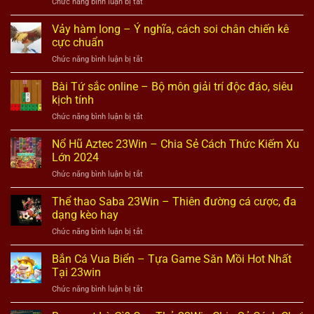
ở
Chức năng bình luận bị tắt
–
Cho
Casino
Ngư
Newbies
Việt
Vảy hàm long – Ý nghĩa, cách soi chân chiến kê
Trường
Tham
Nam:
Săn
cực chuẩn
Khảo
Top
Cá
ở
Chức năng bình luận bị tắt
5
Cực
Vảy
Địa
Đỉnh
hàm
Bài Tứ sắc online – Bộ môn giải trí độc đáo, siêu
Chỉ
Tại
long
Tuyệt
kịch tính
23win
–
Vời,
ở
Chức năng bình luận bị tắt
Ý
An
Bài
nghĩa,
Toàn
Tứ
Nổ Hũ Aztec 23Win – Chia Sẻ Cách Thức Kiếm Xu
cách
Nhất
sắc
soi
Lớn 2024
online
chân
ở
Chức năng bình luận bị tắt
–
chiến
Nổ
Bộ
kê
Hũ
Thể thao Saba 23Win – Thiên đường cá cược, đa
môn
cực
Aztec
giải
dạng kèo hay
chuẩn
23Win
trí
ở
Chức năng bình luận bị tắt
–
độc
Thể
Chia
đáo,
thao
Bắn Cá Vua Biển – Tựa Game Săn Mồi Hot Nhất
Sẻ
siêu
Saba
Cách
Tại 23win
kịch
23Win
Thức
tính
ở
Chức năng bình luận bị tắt
–
Kiếm
Bắn
Thiên
Xu
Cá