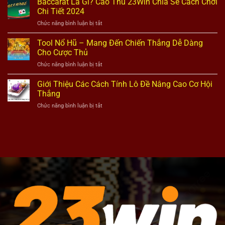
Baccarat Là Gì? Cao Thủ 23Win Chia Sẻ Cách Chơi
đường
Lớn
Vua
cá
Chi Tiết 2024
2024
Biển
cược,
ở
Chức năng bình luận bị tắt
–
đa
Baccarat
Tựa
dạng
Là
Tool Nổ Hũ – Mang Đến Chiến Thắng Dễ Dàng
Game
kèo
Gì?
Săn
Cho Cược Thủ
hay
Cao
Mồi
ở
Chức năng bình luận bị tắt
Thủ
Hot
Tool
23Win
Nhất
Nổ
Giới Thiệu Các Cách Tính Lô Đề Nâng Cao Cơ Hội
Chia
Tại
Hũ
Sẻ
Thắng
23win
–
Cách
ở
Chức năng bình luận bị tắt
Mang
Chơi
Giới
Đến
Chi
Thiệu
Chiến
Tiết
Các
Thắng
2024
Cách
Dễ
Tính
Dàng
Lô
Cho
Đề
Cược
Nâng
Thủ
Cao
Cơ
Hội
Thắng