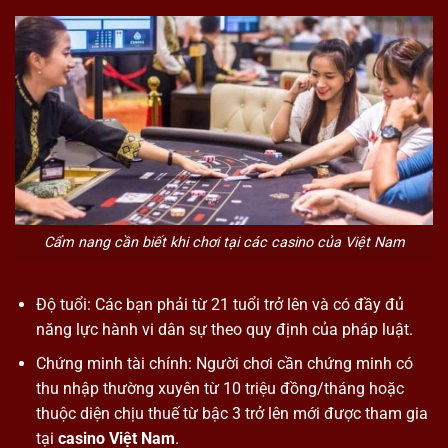
Cẩm nang cần biết khi chơi tại các casino của Việt Nam
Độ tuổi: Các bạn phải từ 21 tuổi trở lên và có đầy đủ
năng lực hành vi dân sự theo quy định của pháp luật.
Chứng minh tài chính: Người chơi cần chứng minh có
thu nhập thường xuyên từ 10 triệu đồng/tháng hoặc
thuộc diện chịu thuế từ bậc 3 trở lên mới được tham gia
tại
casino Việt Nam
.