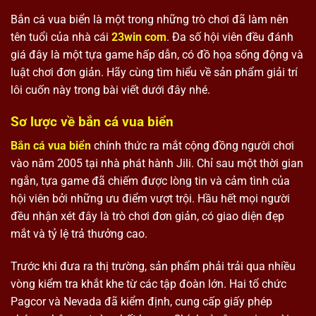
Bắn cá vua biển là một trong những trò chơi đã làm nên
tên tuổi của nhà cái
23win com
. Đa số hội viên đều đánh
giá đây là một tựa game hấp dẫn, có đồ họa sống động và
luật chơi đơn giản. Hãy cùng tìm hiểu về sản phẩm giải trí
lôi cuốn này trong bài viết dưới đây nhé.
Sơ lược về bắn cá vua biển
Bắn cá vua biển
chính thức ra mắt cộng đồng người chơi
vào năm 2005 tại nhà phát hành Jili. Chỉ sau một thời gian
ngắn, tựa game đã chiếm được lòng tin và cảm tình của
hội viên bởi những ưu điểm vượt trội. Hầu hết mọi người
đều nhận xét đây là trò chơi đơn giản, có giao diện đẹp
mắt và tỷ lệ trả thưởng cao.
Trước khi đưa ra thị trường, sản phẩm phải trải qua nhiều
vòng kiểm tra khắt khe từ các tập đoàn lớn. Hai tổ chức
Pagcor và Nevada đã kiểm định, cung cấp giấy phép