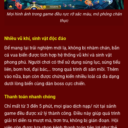
Mọi hình ảnh trong game đều rực rỡ sắc màu, mô phỏng chân
thực
Nhiều vũ khí, sinh vật độc đáo
Để mang lại trải nghiệm mới lạ, không bị nhàm chán, bắn
cá vua biển được tích hợp hệ thống vũ khí và sinh vật
phong phú. Người chơi có thể sử dụng súng lục, súng tiểu
liên, bom hơi, đại bác,… trong quá trình đi săn mồi. Thêm
vào nữa, bạn còn được chứng kiến nhiều loài cá đa dạng
dưới lòng biển cùng dàn boss cực chiến.
Thanh toán nhanh chóng
Chỉ mất từ 3 đến 5 phút, mọi giao dịch nạp/ rút tại sảnh
game đều được xử lý thành công. Điều này giúp quá trình
giải trí diễn ra mượt mà, trơn tru, không bị gián đoạn. Hội
viên còn được lựa chọn kênh thanh toán tiện lợi như thẻ