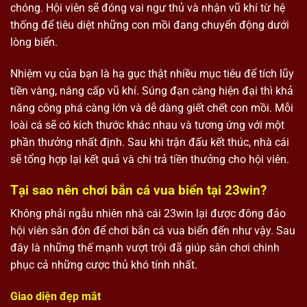
chóng. Hội viên sẽ đóng vai ngư thủ và nhận vũ khí từ hệ
thống để tiêu diệt những con mồi đang chuyển động dưới
lòng biển.
Nhiệm vụ của bạn là hạ gục thật nhiều mục tiêu để tích lũy
tiền vàng, nâng cấp vũ khí. Súng đạn càng hiện đại thì khả
năng công phá càng lớn và dễ dàng giết chết con mồi. Mỗi
loài cá sẽ có kích thước khác nhau và tương ứng với một
phần thưởng nhất định. Sau khi trận đấu kết thúc, nhà cái
sẽ tổng hợp lại kết quả và chi trả tiền thưởng cho hội viên.
Tại sao nên chơi bắn cá vua biển tại 23win?
Không phải ngẫu nhiên nhà cái 23win lại được đông đảo
hội viên săn đón để chơi bắn cá vua biển đến như vậy. Sau
đây là những thế mạnh vượt trội đã giúp sân chơi chinh
phục cả những cược thủ khó tính nhất.
Giao diện đẹp mắt