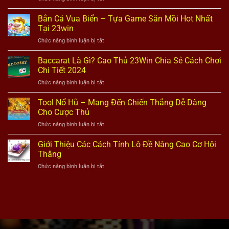
độc
Thể
Chia
đáo,
thao
Bắn Cá Vua Biển – Tựa Game Săn Mồi Hot Nhất
Sẻ
siêu
Saba
Cách
Tại 23win
kịch
23Win
Thức
tính
ở
Chức năng bình luận bị tắt
–
Kiếm
Bắn
Thiên
Xu
Cá
Baccarat Là Gì? Cao Thủ 23Win Chia Sẻ Cách Chơi
đường
Lớn
Vua
cá
Chi Tiết 2024
2024
Biển
cược,
ở
Chức năng bình luận bị tắt
–
đa
Baccarat
Tựa
dạng
Là
Tool Nổ Hũ – Mang Đến Chiến Thắng Dễ Dàng
Game
kèo
Gì?
Săn
Cho Cược Thủ
hay
Cao
Mồi
ở
Chức năng bình luận bị tắt
Thủ
Hot
Tool
23Win
Nhất
Nổ
Giới Thiệu Các Cách Tính Lô Đề Nâng Cao Cơ Hội
Chia
Tại
Hũ
Sẻ
Thắng
23win
–
Cách
ở
Chức năng bình luận bị tắt
Mang
Chơi
Giới
Đến
Chi
Thiệu
Chiến
Tiết
Các
Thắng
2024
Cách
Dễ
Tính
Dàng
Lô
Cho
Đề
Cược