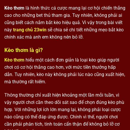
Kèo thơm
là hình thức cá cược mang lại cơ hội chiến thắng
cao cho những bet thủ tham gia. Tuy nhiên, không phải ai
cũng biết cách nắm bắt kèo hiệu quả. Vì vậy trong bài viết
này
trang chủ 23win
sẽ chia sẻ chi tiết những mẹo bắt kèo
chính xác mà anh em không nên bỏ lỡ.
Kèo thơm là gì?
Kèo thơm
hiểu một cách đơn giản là loại kèo giúp người
chơi có cơ hội thắng cao hơn, với mức tiền thưởng hấp
dẫn. Tuy nhiên, kèo này không phải lúc nào cũng xuất hiện,
mà thường rất hiếm.
Thông thường chỉ xuất hiện khoảng một lần mỗi tuần, vì
vậy người chơi cần theo dõi sát sao để chọn đúng kèo phù
hợp. Với những lợi ích lớn mang lại, không phải loại cược
nào cũng có thể đáp ứng được. Chính vì thế, người chơi
cần phải phân tích, tính toán cẩn thận để không bỏ lỡ cơ