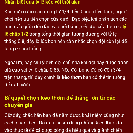
Nhận biết qua tỷ lệ kèo với thời gian
Khi mức cược dao động từ 1/4 đến 0 hoặc tiền tăng, người
chơi nên ưu tiên chọn cửa dưới. Đặc biệt, khi phân tích các
trận đấu giữa đội đầu và cuối bảng, nếu đội cửa trên có
tỷ
lệ chấp 1/2
trong tổng thời gian tương đương với tỷ lệ
thắng 0.8, đây là lúc bạn nên cân nhắc chọn đội còn lại để
tăng cơ hội thắng.
Ngoài ra, hãy chú ý đến đội chủ nhà khi đội này được đánh
giá cao với tỷ lệ chấp 0.85. Nếu đội bóng đó có đến 3/4
trận thắng, thì đây chính là
kèo thơm
bạn có thể tin tưởng
để đặt cược.
Bí quyết chọn kèo thơm để thắng lớn từ các
chuyên gia
Giờ đây, chắc hẳn bạn đã nắm được khái niệm cũng như
cách nhận diện. Đã đến lúc áp dụng những kiến thức đó
vào thực tế để cá cược bóng đá hiệu quả và giành chiến