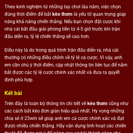
Theo kinh nghiệm từ những tay chơi lâu năm, việc chọn
đúng thời điểm để bắt
kèo thơm
là yếu tố quan trọng giúp
nâng khả năng chiến thắng. Nếu bạn chọn đặt cược khi
nhà cái bắt đầu giải phóng tiền từ 4-5 giờ trước khi trận
đấu diễn ra, tỷ lệ chiến thắng sẽ cao hơn.
Điều này là do trong quá trình trận đấu diễn ra, nhà cái
thường có những điều chỉnh về tỷ lệ cá cược. Vì vậy, anh
em cần chú ý thời điểm, cập nhật thông tin liên tục để nắm
bắt được các tỷ lệ cược chính xác nhất và đưa ra quyết
định phù hợp.
Kết bài
Trên đây là toàn bộ thông tin chi tiết về
kèo thơm
cũng như
các cách bắt kèo đơn giản hiệu quả nhất. Hy vọng những
chia sẻ ở 23win sẽ giúp anh em cá cược chính xác và đạt
được nhiều chiến thắng. Hãy vận dụng linh hoạt các chiến