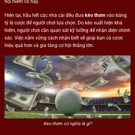
hội hiếm có này.
Hiện tại, hầu hết các nhà cái đều đưa
kèo thơm
vào bảng
tỷ lệ cược để người chơi lựa chọn. Do kèo xuất hiện khá
hiếm, người chơi cần quan sát kỹ lưỡng để nhận diện chính
xác. Việc nắm vững cách nhận biết sẽ giúp bạn cá cược
hiệu quả hơn và gia tăng cơ hội thắng lớn.
Kèo thơm có nghĩa là gì?