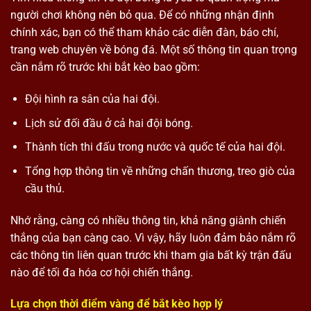
người chơi không nên bỏ qua. Để có những nhận định
chính xác, bạn có thể tham khảo các diễn đàn, báo chí,
trang web chuyên về bóng đá. Một số thông tin quan trọng
cần nắm rõ trước khi bắt kèo bao gồm:
Đội hình ra sân của hai đội.
Lịch sử đối đầu ở cả hai đội bóng.
Thành tích thi đấu trong nước và quốc tế của hai đội.
Tổng hợp thông tin về những chấn thương, treo giò của
cầu thủ.
Nhớ rằng, càng có nhiều thông tin, khả năng giành chiến
thắng của bạn càng cao. Vì vậy, hãy luôn đảm bảo nắm rõ
các thông tin liên quan trước khi tham gia bất kỳ trận đấu
nào để tối đa hóa cơ hội chiến thắng.
Lựa chọn thời điểm vàng để bắt kèo hợp lý